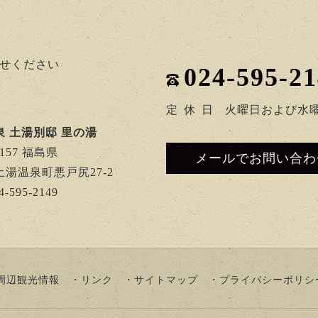
せください
024-595-2
定
休
日
火曜日および水
泉 土湯別邸 里の湯
2157 福島県
メールでお問い合わ
湯温泉町悪戸尻27-2
4-595-2149
周辺観光情報
リンク
サイトマップ
プライバシーポリシ