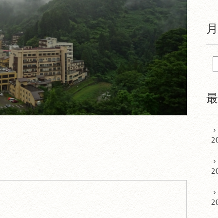
2
2
2