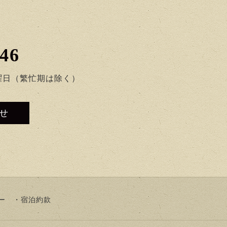
146
曜日（繁忙期は除く）
せ
ー
宿泊約款