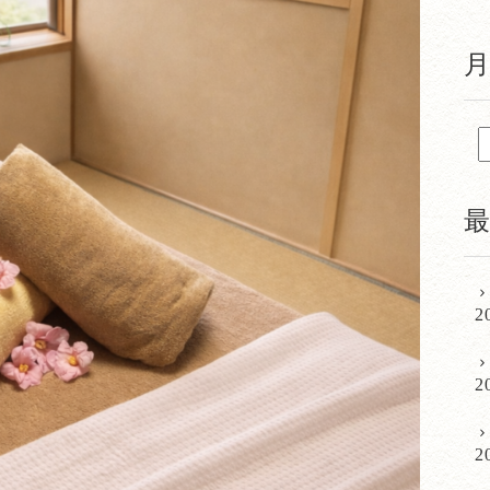
2
2
2