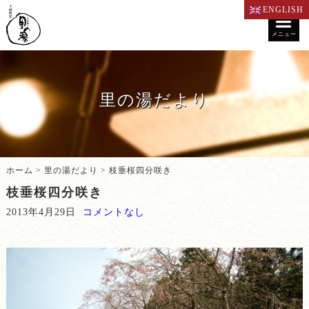
ENGLISH
メニュー
里の湯だより
ホーム
>
里の湯だより
>
枝垂桜四分咲き
枝垂桜四分咲き
2013年4月29日
コメントなし