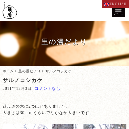
ENGLISH
メニュー
里の湯だより
ホーム
>
里の湯だより
>
サルノコシカケ
サルノコシカケ
2011年12月3日
コメントなし
遊歩道の木に2つほどありました。
大きさは30ｃｍくらいでなかなか大きいです。