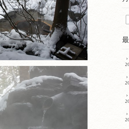
2
2
2
2